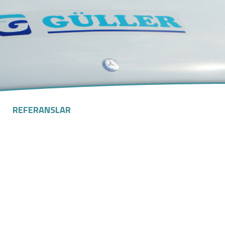
REFERANSLAR